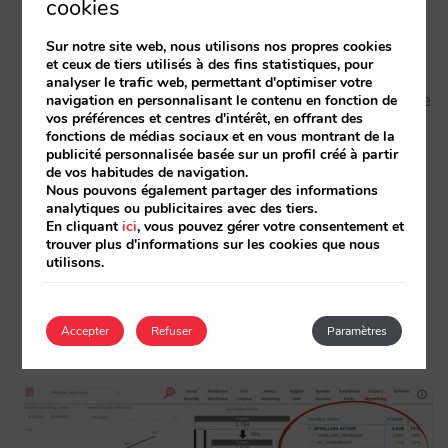
cookies
afin d’assurer un pourcentage plus élevé
d’upselling proposé.
Sur notre site web, nous utilisons nos propres cookies
et ceux de tiers utilisés à des fins statistiques, pour
analyser le trafic web, permettant d'optimiser votre
– La différence de prix entre la chambre de
navigation en personnalisant le contenu en fonction de
vos préférences et centres d'intérêt, en offrant des
base et la chambre “supérieure” quelques
fonctions de médias sociaux et en vous montrant de la
publicité personnalisée basée sur un profil créé à partir
jours avant l’enregistrement est négative.
de vos habitudes de navigation.
Nous pouvons également partager des informations
analytiques ou publicitaires avec des tiers.
– Il n’y a pas de corrélation entre le régime
En cliquant
ici
, vous pouvez gérer votre consentement et
trouver plus d'informations sur les cookies que nous
d’hébergement, le nombre de personnes,
utilisons.
le tarif et/ou l’offre.
Accepter
Refuser
Paramètres
– Etc.