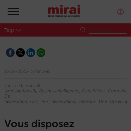
Tags
13/06/2023
3 minutes
Tags de la nouvelle:
AméliorationsBI
Businessintelligence
Canaldirect
Competitivi
De
Réservation
OTA
Prix
Réservations
Revenus
Une
Upselling
Vous disposez