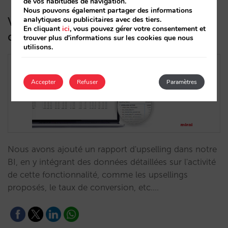
de vos habitudes de navigation.
Nous pouvons également partager des informations
Vous disposez désormais de rapports
analytiques ou publicitaires avec des tiers.
En cliquant
ici
, vous pouvez gérer votre consentement et
d’upselling très complets sur le BI
trouver plus d'informations sur les cookies que nous
utilisons.
Accepter
Refuser
Paramètres
Nous avons ajouté un rapport d'upselling dans notre
BI, en y intégrant des données détaillées sur l'activité
de cette fonctionnalité, comme les upsellings
proposés, le taux de conversion, etc.…