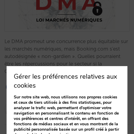
Le DMA promeut une concurrence plus équitable sur
les marchés numériques, mais Booking.com s'est
autodésignée « non-gardien ». Quelles pourraient
être les répercussions pour le secteur si la
Commission européenne l'acceptait ?…
Gérer les préférences relatives aux
cookies
Sur notre site web, nous utilisons nos propres cookies
et ceux de tiers utilisés à des fins statistiques, pour
Marta Romero
analyser le trafic web, permettant d'optimiser votre
navigation en personnalisant le contenu en fonction de
13/07/2023
vos préférences et centres d'intérêt, en offrant des
fonctions de médias sociaux et en vous montrant de la
publicité personnalisée basée sur un profil créé à partir