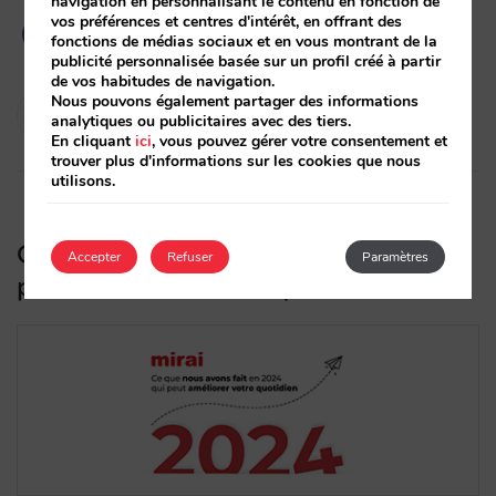
navigation en personnalisant le contenu en fonction de
vos préférences et centres d'intérêt, en offrant des
fonctions de médias sociaux et en vous montrant de la
publicité personnalisée basée sur un profil créé à partir
de vos habitudes de navigation.
Nous pouvons également partager des informations
Diego Varela
analytiques ou publicitaires avec des tiers.
28/01/2025
En cliquant
ici
, vous pouvez gérer votre consentement et
trouver plus d'informations sur les cookies que nous
utilisons.
Ce que nous avons fait en 2024 qui
Accepter
Refuser
Paramètres
peut améliorer votre quotidien