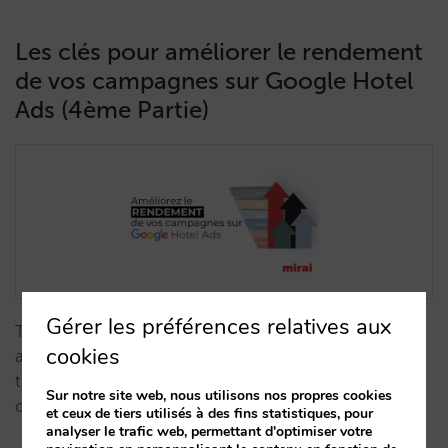
Les clés pour améliorer le rendement
de vos campagnes sur Google Hotel
Ads (4ème Partie)
Gérer les préférences relatives aux
Tirez parti au maximum de Google Hotel Ads en
cookies
augmentant votre visibilité, votre demande et vos
taux de participation, d'impression, de clic et de
Sur notre site web, nous utilisons nos propres cookies
conversion.…
et ceux de tiers utilisés à des fins statistiques, pour
analyser le trafic web, permettant d'optimiser votre