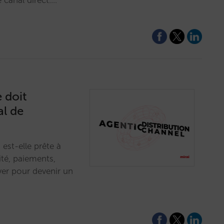
 canal direct.…
 doit
al de
 est-elle prête à
ité, paiements,
ver pour devenir un