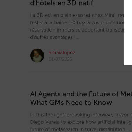
d’hôtels en 3D natif
La 3D est en plein essor,et chez Mirai, nous
rester à la traîne ! Offrez à vos clients une 
réservation immersive apportant transparence
d’autres avantages !…
amaialopez
01/07/2025
AI Agents and the Future of Me
What GMs Need to Know
In this thought-provoking interview, Trevor 
Diego Varela to explore how artificial intelli
future of metasearch in travel distribution.…