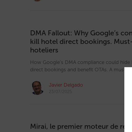
DMA Fallout: Why Google’s co
kill hotel direct bookings. Mus
hoteliers
How Google’s DMA compliance could hide h
direct bookings and benefit OTAs. A must-wa
Javier Delgado
23/07/2025
Mirai, le premier moteur de rés