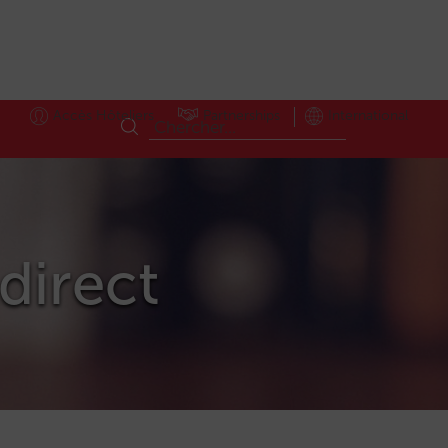
Accès Hôteliers
Partnerships
International
ldirect