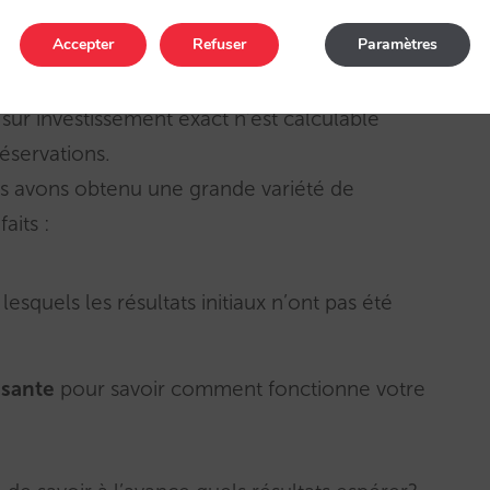
Accepter
Refuser
Paramètres
ur investissement exact n’est calculable
éservations.
ous avons obtenu une grande variété de
aits :
 lesquels les résultats initiaux n’ont pas été
isante
pour savoir comment fonctionne votre