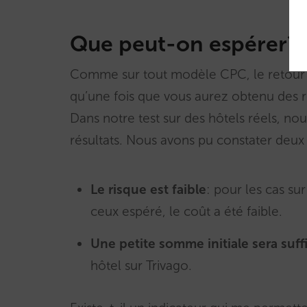
Que peut-on espérer?
Comme sur tout modèle CPC, le retour s
qu’une fois que vous aurez obtenu des r
Dans notre test sur des hôtels réels, n
résultats. Nous avons pu constater deux f
Le risque est faible
: pour les cas sur
ceux espéré, le coût a été faible.
Une petite somme initiale sera suff
hôtel sur Trivago.