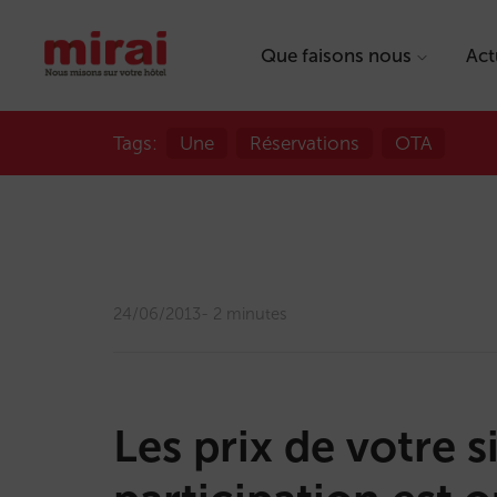
Que faisons nous
Act
Tags:
Une
Réservations
OTA
24/06/2013
2 minutes
Les prix de votre si