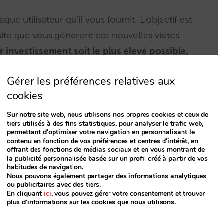
ue utilisateur qu’il vous fournit. L’objectif est
site que vous génèrent ces nouvelles visites
ur investissement soit le plus élevé possible,
Gérer les préférences relatives aux
cookies
Sur notre site web, nous utilisons nos propres cookies et ceux de
tiers utilisés à des fins statistiques, pour analyser le trafic web,
evend à d’autres sites et multiplie les portes
permettant d'optimiser votre navigation en personnalisant le
contenu en fonction de vos préférences et centres d'intérêt, en
ose pour gagner en visibilité, visiteurs et
offrant des fonctions de médias sociaux et en vous montrant de
la publicité personnalisée basée sur un profil créé à partir de vos
habitudes de navigation.
parateurs vous
permet de concurrencer les
Nous pouvons également partager des informations analytiques
ou publicitaires avec des tiers.
 pas présent, votre site est en infériorité de
En cliquant
ici
, vous pouvez gérer votre consentement et trouver
plus d'informations sur les cookies que nous utilisons.