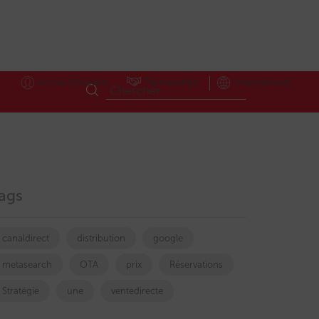
Accès Hôteliers
Partnerships
International
ags
canaldirect
distribution
google
metasearch
OTA
prix
Réservations
Stratégie
une
ventedirecte