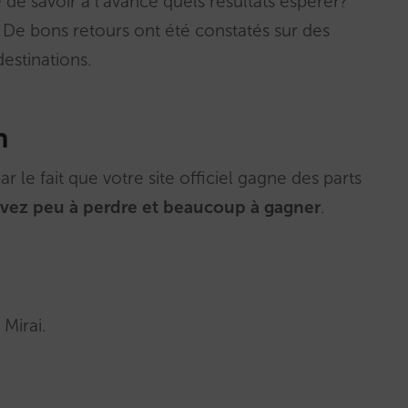
 de savoir à l’avance quels résultats espérer?
De bons retours ont été constatés sur des
destinations.
n
ar le fait que votre site officiel gagne des parts
vez peu à perdre et beaucoup à gagner
.
Mirai.