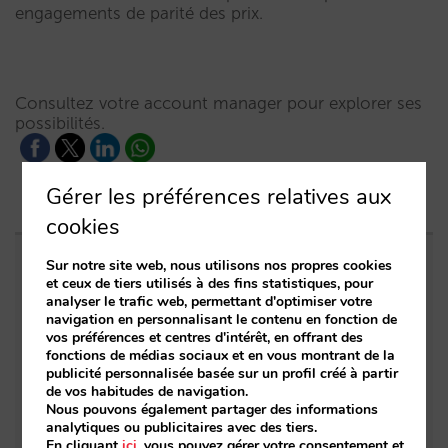
engagements de parité des prix.
Consultez votre account manager pour explorer ses
possibilités.
Gérer les préférences relatives aux
cookies
Sur notre site web, nous utilisons nos propres cookies
Entrées apparentées
et ceux de tiers utilisés à des fins statistiques, pour
analyser le trafic web, permettant d'optimiser votre
navigation en personnalisant le contenu en fonction de
Mirai, le premier moteur de réservation
vos préférences et centres d'intérêt, en offrant des
fonctions de médias sociaux et en vous montrant de la
d’hôtels en 3D natif
publicité personnalisée basée sur un profil créé à partir
de vos habitudes de navigation.
Découvrez le nouveau moteur de
Nous pouvons également partager des informations
réservations de Mirai
analytiques ou publicitaires avec des tiers.
En cliquant
ici
, vous pouvez gérer votre consentement et