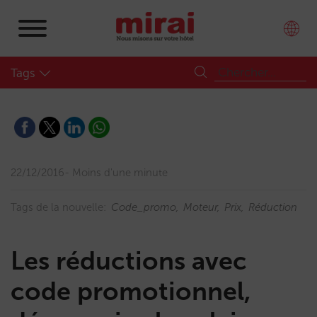
Tags
22/12/2016
Moins d'une minute
Tags de la nouvelle:
Code_promo
Moteur
Prix
Réduction
Les réductions avec
code promotionnel,