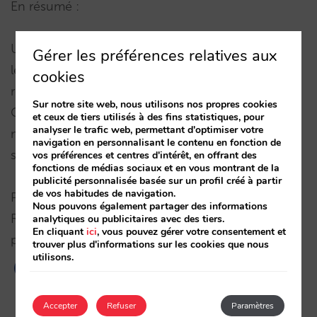
En résumé :
Utilisez Analytics pour croiser des données, suivre
Gérer les préférences relatives aux
le comportement des utilisateurs, faire des
cookies
recherches sur les mots clé, etc, mais utilisez
Sur notre site web, nous utilisons nos propres cookies
Google Adwords pour comptabiliser et pour
et ceux de tiers utilisés à des fins statistiques, pour
analyser le trafic web, permettant d'optimiser votre
mesurer le retour sur investissement. Il est
navigation en personnalisant le contenu en fonction de
simplement plus fiable pour cela.
vos préférences et centres d'intérêt, en offrant des
fonctions de médias sociaux et en vous montrant de la
publicité personnalisée basée sur un profil créé à partir
de vos habitudes de navigation.
P.M. dirige le département de marketing chez Mirai
Nous pouvons également partager des informations
Responsable de stratégie et de coordination des
analytiques ou publicitaires avec des tiers.
En cliquant
ici
, vous pouvez gérer votre consentement et
produits de marketing offerts par Mirai.
trouver plus d'informations sur les cookies que nous
utilisons.
Accepter
Refuser
Paramètres