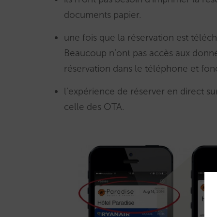
documents papier.
une fois que la réservation est téléch
Beaucoup n’ont pas accès aux donné
réservation dans le téléphone et fo
l’expérience de réserver en direct sur
celle des OTA.