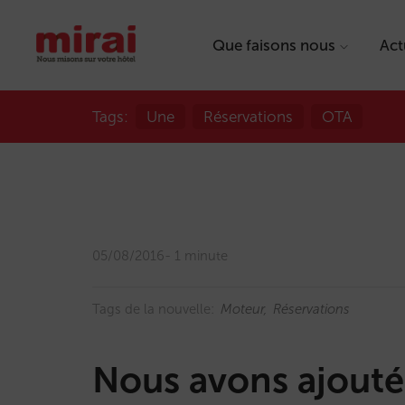
Que faisons nous
Act
Tags:
Une
Réservations
OTA
05/08/2016
1 minute
Tags de la nouvelle:
Moteur
Réservations
Nous avons ajouté