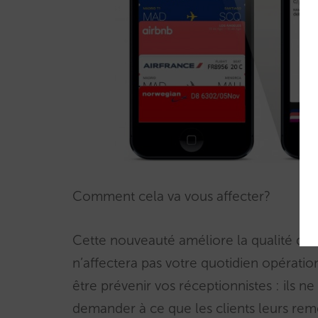
Comment cela va vous affecter?
Cette nouveauté améliore la qualité des r
n’affectera pas votre quotidien opératio
être prévenir vos réceptionnistes : ils ne
demander à ce que les clients leurs re