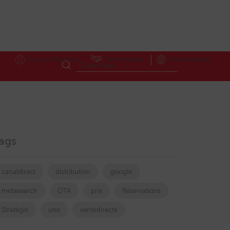
Accès Hôteliers
Partnerships
International
ags
canaldirect
distribution
google
metasearch
OTA
prix
Réservations
Stratégie
une
ventedirecte