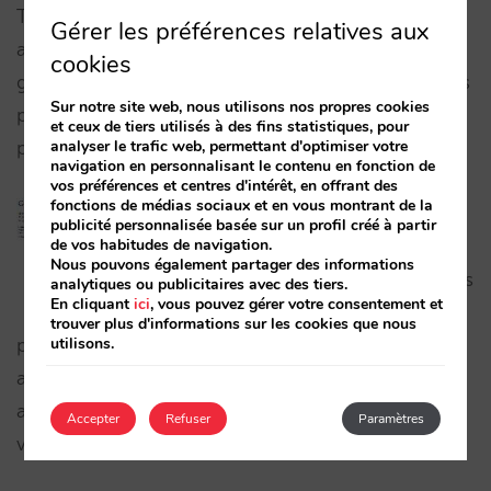
Tout cela est le minimum…mais cela peut être
Gérer les préférences relatives aux
amélioré en étant visible sur des recherches plus
cookies
générales, en affinant selon des types d’utilisateurs
Sur notre site web, nous utilisons nos propres cookies
plus spécifiques, ou, simplement, en améliorant le
et ceux de tiers utilisés à des fins statistiques, pour
analyser le trafic web, permettant d'optimiser votre
positionnement général.
navigation en personnalisant le contenu en fonction de
vos préférences et centres d'intérêt, en offrant des
fonctions de médias sociaux et en vous montrant de la
4. PAY PER CLICK (SEM)
publicité personnalisée basée sur un profil créé à partir
de vos habitudes de navigation.
Nous pouvons également partager des informations
Les différents intermédiaires
analytiques ou publicitaires avec des tiers.
En cliquant
ici
, vous pouvez gérer votre consentement et
avec qui vous travaillez
trouver plus d'informations sur les cookies que nous
utilisons.
pour qu’ils vendent votre hôtel placent des
annonces sur Google. Vous financez donc ces
annonces grâce aux commissions élevées que
Accepter
Refuser
Paramètres
vous payez.