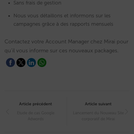
Sans frais de gestion
Nous vous détaillons et informons sur les
campagnes grâce à des rapports mensuels
Contactez votre Account Manager chez Mirai pour
qu’il vous informe sur ces nouveaux packages.
Post
navigation
Article précédent
Article suivant
Etude de cas Google
Lancement du Nouveau Site
Adwords
corporatif de Mirai