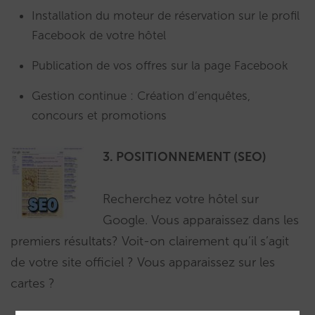
Installation du moteur de réservation sur le profil
Facebook de votre hôtel
Publication de vos offres sur la page Facebook
Gestion continue : Création d’enquêtes,
concours et promotions
3. POSITIONNEMENT (SEO)
Recherchez votre hôtel sur
Google. Vous apparaissez dans les
premiers résultats? Voit-on clairement qu’il s’agit
de votre site officiel ? Vous apparaissez sur les
cartes ?