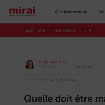
Que faisons nous
Act
Tags:
Une
Réservations
OTA
Aude Naveilhan
12/01/2016
4 minutes de lecture
Tags de l'article:
Instant_booking
Quelle doit être ma