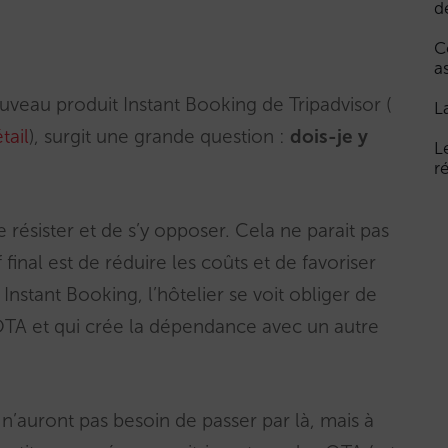
d
C
a
uveau produit Instant Booking de Tripadvisor (
L
tail
), surgit une grande question :
dois-je y
L
r
e résister et de s’y opposer. Cela ne parait pas
 final est de réduire les coûts et de favoriser
Instant Booking, l’hôtelier se voit obliger de
OTA et qui crée la dépendance avec un autre
 n’auront pas besoin de passer par là, mais à