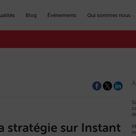
ualités
Blog
Évènements
Qui sommes nous
A
S
c
d
 stratégie sur Instant
M
m