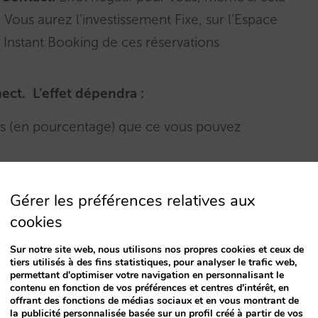
. Vous aurez l’investissement Fixe, sur l’Espace
 Instant Booking de ces réservations
ect. L’effet dépendra :
plus (en pourcentage) que ce vous pouvez
Gérer les préférences relatives aux
cookies
Effet positif et probable qui se produira. C’est
Sur notre site web, nous utilisons nos propres cookies et ceux de
vous réduirez le coût de la distribution
tiers utilisés à des fins statistiques, pour analyser le trafic web,
permettant d'optimiser votre navigation en personnalisant le
es ventes des OTA (20% de commission
contenu en fonction de vos préférences et centres d'intérêt, en
offrant des fonctions de médias sociaux et en vous montrant de
votre vente directe. Pour chaque réservation
la publicité personnalisée basée sur un profil créé à partir de vos