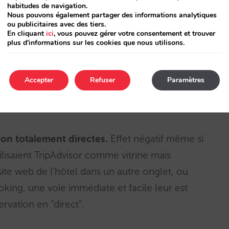
iser entre 1 et 6%.
habitudes de navigation.
Nous pouvons également partager des informations analytiques
ou publicitaires avec des tiers.
En cliquant
ici
, vous pouvez gérer votre consentement et trouver
 vos ventes n’augmenteront pas mais vous
plus d'informations sur les cookies que nous utilisons.
plus rentables. C’est-à-dire que vous ne
 ce transfert de réservations entre les canaux,
Accepter
Refuser
Paramètres
votre vente directe par rapport à celle des
ion totalement directes.
Effet négatif même si
tilisaient TripAdvisor comme vitrine mais
 site web de l’hôtel dans un autre onglet, ou
king, une voie immédiate et facile leur est
vation en “direct”.