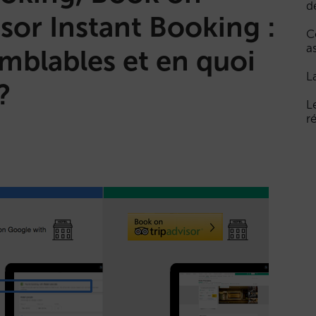
d
sor Instant Booking :
C
a
emblables et en quoi
L
?
L
r