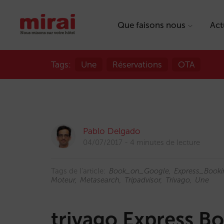
Que faisons nous
Act
Tags:
Une
Réservations
OTA
Pablo Delgado
04/07/2017
4 minutes de lecture
Tags de l'article:
Book_on_Google
Express_Booki
Moteur
Metasearch
Tripadvisor
Trivago
Une
trivago Express B