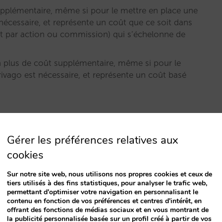
upplémentaire, même si pour le mettre en place une
écessaire, et représente un coût que ce soit dans
ût par action ou commission) qui s’échelonne de
 plus de coût supplémentaire, même si pour le
ivago est nécessaire, et représente un coût basé
rect, les OTA le feront-elles ?
Gérer les préférences relatives aux
cookies
ique de «
Book on TripAdvisor
», si vous ne
Sur notre site web, nous utilisons nos propres cookies et ceux de
Booking.com et, plus récemment, Expedia, suite à son
tiers utilisés à des fins statistiques, pour analyser le trafic web,
permettant d'optimiser votre navigation en personnalisant le
contenu en fonction de vos préférences et centres d'intérêt, en
oking
, la question n’est pas primordiale. Les OTA
offrant des fonctions de médias sociaux et en vous montrant de
 vous faites, vous.
la publicité personnalisée basée sur un profil créé à partir de vos