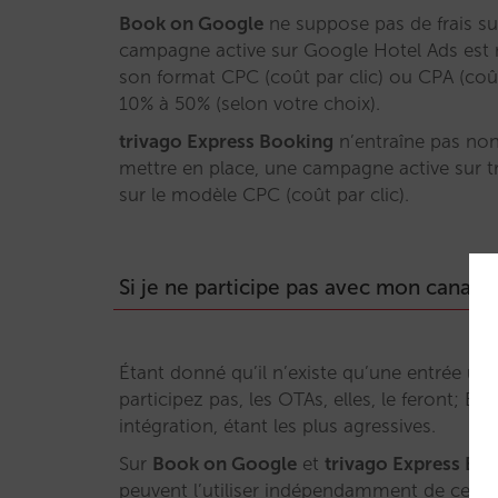
Book on Google
ne suppose pas de frais s
campagne active sur Google Hotel Ads est n
son format CPC (coût par clic) ou CPA (co
10% à 50% (selon votre choix).
trivago Express Booking
n’entraîne pas non
mettre en place, une campagne active sur tr
sur le modèle CPC (coût par clic).
Si je ne participe pas avec mon canal di
Étant donné qu’il n’existe qu’une entrée un
participez pas, les OTAs, elles, le feront; 
intégration, étant les plus agressives.
Sur
Book on Google
et
trivago Express Bo
peuvent l’utiliser indépendamment de ce que