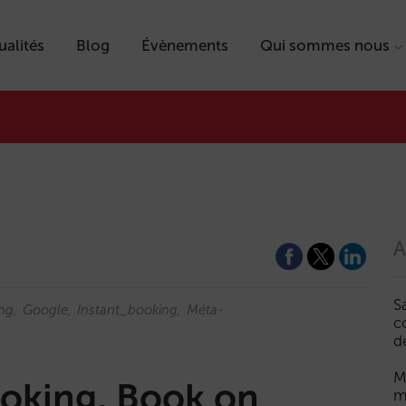
ualités
Blog
Évènements
Qui sommes nous
A
S
ng
Google
Instant_booking
Méta-
c
d
M
ooking, Book on
m