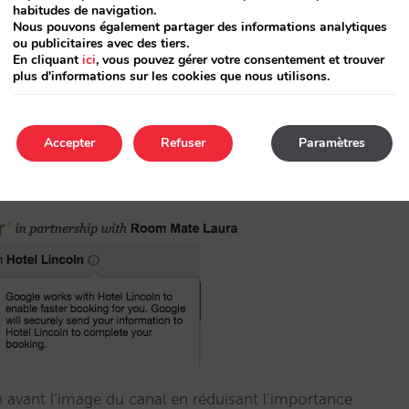
habitudes de navigation.
Nous pouvons également partager des informations analytiques
ou publicitaires avec des tiers.
En cliquant
ici
, vous pouvez gérer votre consentement et trouver
sait-il qu’il est en train de réserver au travers
plus d'informations sur les cookies que nous utilisons.
ollaboration avec le canal auquel ils se connectent
Accepter
Refuser
Paramètres
 clairement même s’ils lui donnent une importance
llaboration mais également qu’il est en train de
 avant l’image du canal en réduisant l’importance