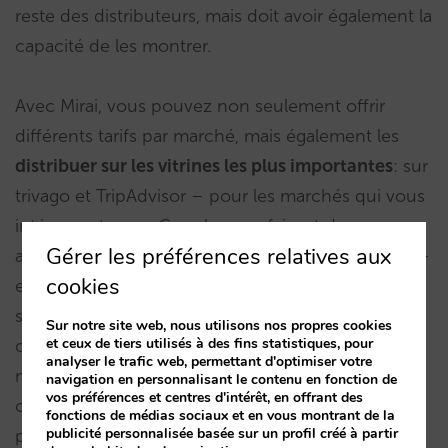
reste des distributeurs, mais doit avoir également la
capacité de les montrer.
Avec Mirai, vous pouvez non seulement offrir
différents tarifs par marché, mais également les
distribuer sur les vitrines les plus importantes
: sur
trivago et TripAdvisor – pour les marchés qui vous
intéressent-, sur Google – en faisant des
Gérer les préférences relatives aux
annonces sur les pays auxquels s’adressent l’offre-
cookies
et avec des campagnes d’email marketing
segmentées aux contacts de ces pays. Si vous
Sur notre site web, nous utilisons nos propres cookies
et ceux de tiers utilisés à des fins statistiques, pour
créez un géo-tarif sur votre site mais ne pouvez le
analyser le trafic web, permettant d'optimiser votre
montrer sur le marché correspondant, c’est
navigation en personnalisant le contenu en fonction de
vos préférences et centres d'intérêt, en offrant des
comme si vous ne faisiez rien. Grâce à cela, vous
fonctions de médias sociaux et en vous montrant de la
publicité personnalisée basée sur un profil créé à partir
pourrez: