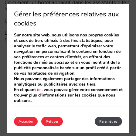
Comment un hôtel apparaît dans les assistants d’IA :
les trois couches de visibilité
Gérer les préférences relatives aux
La fin de l’ère « Book on Metasearch »
cookies
Le funnel dans l’IA est cassé. La clé pour le réparer
Sur notre site web, nous utilisons nos propres cookies
réside dans la phase de considération
et ceux de tiers utilisés à des fins statistiques, pour
analyser le trafic web, permettant d'optimiser votre
navigation en personnalisant le contenu en fonction de
vos préférences et centres d'intérêt, en offrant des
fonctions de médias sociaux et en vous montrant de la
publicité personnalisée basée sur un profil créé à partir
de vos habitudes de navigation.
Nous pouvons également partager des informations
analytiques ou publicitaires avec des tiers.
En cliquant
ici
, vous pouvez gérer votre consentement et
trouver plus d'informations sur les cookies que nous
utilisons.
Accepter
Refuser
Paramètres