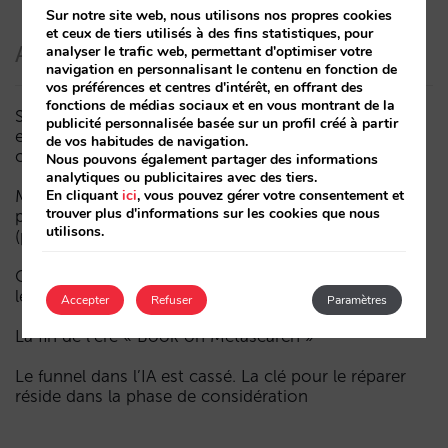
Sur notre site web, nous utilisons nos propres cookies
et ceux de tiers utilisés à des fins statistiques, pour
Articles récents
analyser le trafic web, permettant d'optimiser votre
navigation en personnalisant le contenu en fonction de
vos préférences et centres d'intérêt, en offrant des
fonctions de médias sociaux et en vous montrant de la
Sarai intègre le multi-room : réservations complexes
publicité personnalisée basée sur un profil créé à partir
et demande à forte valeur, désormais aussi en
de vos habitudes de navigation.
conversation
Nous pouvons également partager des informations
analytiques ou publicitaires avec des tiers.
Moins de campagnes, plus d’intelligence : manuel IA
En cliquant
ici
, vous pouvez gérer votre consentement et
trouver plus d'informations sur les cookies que nous
pour actualiser le marketing digital de votre hôtel
utilisons.
(partie 1)
Comment un hôtel apparaît dans les assistants d’IA :
les trois couches de visibilité
Accepter
Refuser
Paramètres
La fin de l’ère « Book on Metasearch »
Le funnel dans l’IA est cassé. La clé pour le réparer
réside dans la phase de considération