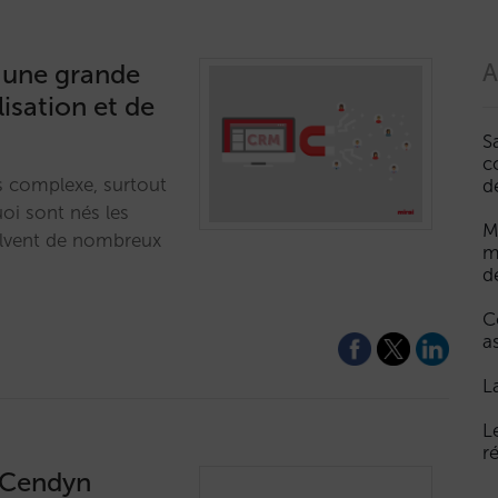
une grande
A
lisation et de
S
c
ès complexe, surtout
d
uoi sont nés les
M
olvent de nombreux
m
d
C
a
L
L
r
r Cendyn