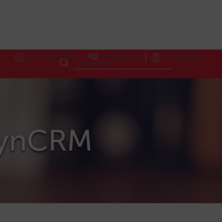
Accès Hôteliers
Partnerships
International
ndynCRM