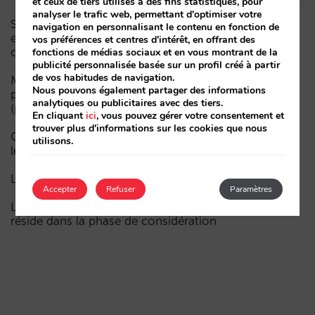
et ceux de tiers utilisés à des fins statistiques, pour
analyser le trafic web, permettant d'optimiser votre
Sarai intègre le multi-room : réservations complexes
navigation en personnalisant le contenu en fonction de
et demande à forte valeur, désormais aussi en
vos préférences et centres d'intérêt, en offrant des
conversation
fonctions de médias sociaux et en vous montrant de la
publicité personnalisée basée sur un profil créé à partir
de vos habitudes de navigation.
Moins de campagnes, plus d’intelligence : manuel IA
Nous pouvons également partager des informations
pour actualiser le marketing digital de votre hôtel
analytiques ou publicitaires avec des tiers.
(partie 1)
En cliquant
ici
, vous pouvez gérer votre consentement et
trouver plus d'informations sur les cookies que nous
Comment un hôtel apparaît dans les assistants d’IA :
utilisons.
les trois couches de visibilité
La fin de l’ère « Book on Metasearch »
Accepter
Refuser
Paramètres
Le funnel dans l’IA est cassé. La clé pour le réparer
réside dans la phase de considération