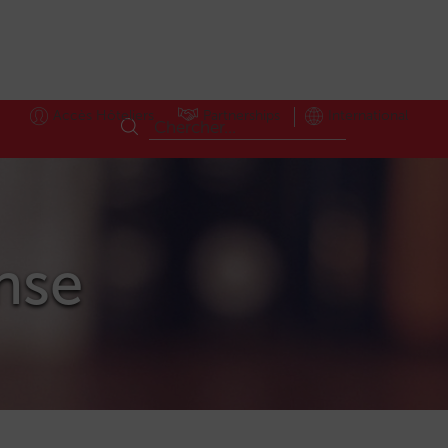
Accès Hôteliers
Partnerships
International
ense