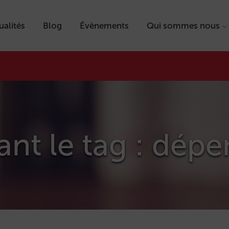
ualités
Blog
Évènements
Qui sommes nous
ant le tag : dép