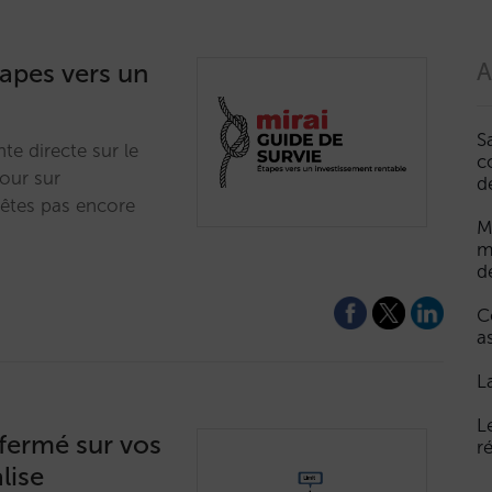
tapes vers un
A
S
nte directe sur le
c
tour sur
d
 êtes pas encore
M
m
d
C
a
L
L
fermé sur vos
r
lise