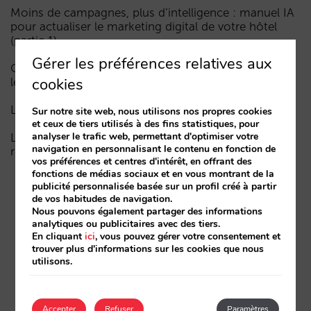
Moins de campagnes, plus d’intelligence : manuel IA
pour actualiser le marketing digital de votre hôtel
(partie 1)
Gérer les préférences relatives aux
Comment un hôtel apparaît dans les assistants d’IA :
cookies
les trois couches de visibilité
La fin de l’ère « Book on Metasearch »
Sur notre site web, nous utilisons nos propres cookies
et ceux de tiers utilisés à des fins statistiques, pour
analyser le trafic web, permettant d'optimiser votre
Le funnel dans l’IA est cassé. La clé pour le réparer
navigation en personnalisant le contenu en fonction de
réside dans la phase de considération
vos préférences et centres d'intérêt, en offrant des
fonctions de médias sociaux et en vous montrant de la
publicité personnalisée basée sur un profil créé à partir
de vos habitudes de navigation.
Nous pouvons également partager des informations
analytiques ou publicitaires avec des tiers.
En cliquant
ici
, vous pouvez gérer votre consentement et
trouver plus d'informations sur les cookies que nous
utilisons.
Accepter
Refuser
Paramètres