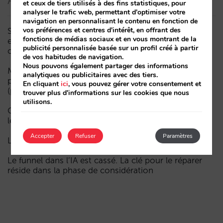
Articles récents
et ceux de tiers utilisés à des fins statistiques, pour
analyser le trafic web, permettant d'optimiser votre
navigation en personnalisant le contenu en fonction de
vos préférences et centres d'intérêt, en offrant des
Sarai intègre le multi-room : réservations complexes
fonctions de médias sociaux et en vous montrant de la
et demande à forte valeur, désormais aussi en
publicité personnalisée basée sur un profil créé à partir
conversation
de vos habitudes de navigation.
Nous pouvons également partager des informations
Moins de campagnes, plus d’intelligence : manuel IA
analytiques ou publicitaires avec des tiers.
pour actualiser le marketing digital de votre hôtel
En cliquant
ici
, vous pouvez gérer votre consentement et
(partie 1)
trouver plus d'informations sur les cookies que nous
utilisons.
Comment un hôtel apparaît dans les assistants d’IA :
les trois couches de visibilité
Accepter
Refuser
Paramètres
La fin de l’ère « Book on Metasearch »
Le funnel dans l’IA est cassé. La clé pour le réparer
réside dans la phase de considération