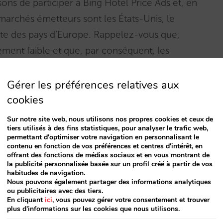
ons de participer à Bing Hotel Price Ads et, en
s marchés émetteurs sont les États-Unis, le
ste des pays d’Europe. Rappelez-vous que,
vement faible et que, par conséquent, les
Google Hotel Ads. Dans ce
post
, nous avons
sur cette nouvelle vitrine pour votre vente
Gérer les préférences relatives aux
cookies
Sur notre site web, nous utilisons nos propres cookies et ceux de
tiers utilisés à des fins statistiques, pour analyser le trafic web,
 chez Mirai, nous nous chargerons de tout :
permettant d'optimiser votre navigation en personnalisant le
enchères. Durant les prochaines semaines, vous
contenu en fonction de vos préférences et centres d'intérêt, en
offrant des fonctions de médias sociaux et en vous montrant de
ultats sur notre
tableau de bord Mirai
la publicité personnalisée basée sur un profil créé à partir de vos
habitudes de navigation.
orts mensuels avec les résultats de chacun des
Nous pouvons également partager des informations analytiques
ou publicitaires avec des tiers.
sez.
En cliquant
ici
, vous pouvez gérer votre consentement et trouver
plus d'informations sur les cookies que nous utilisons.