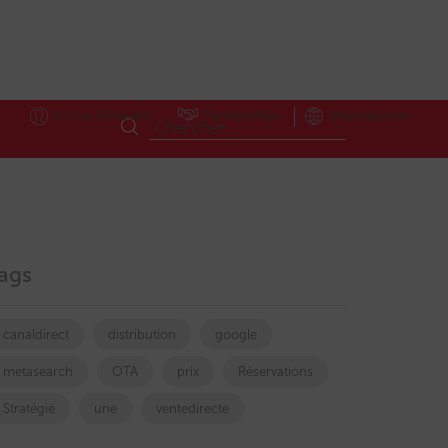
Accès Hôteliers
Partnerships
International
ags
canaldirect
distribution
google
metasearch
OTA
prix
Réservations
Stratégie
une
ventedirecte