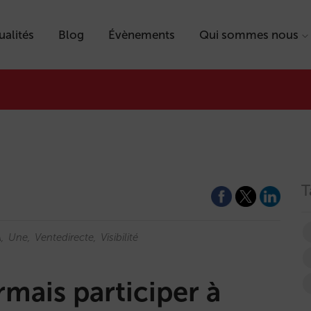
ualités
Blog
Évènements
Qui sommes nous
T
A
Une
Ventedirecte
Visibilité
mais participer à