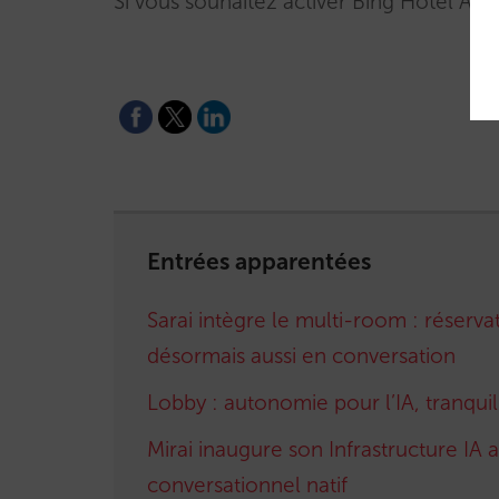
Si vous souhaitez activer Bing Hotel Ad
Entrées apparentées
Sarai intègre le multi-room : réserv
désormais aussi en conversation
Lobby : autonomie pour l’IA, tranquill
Mirai inaugure son Infrastructure IA
conversationnel natif