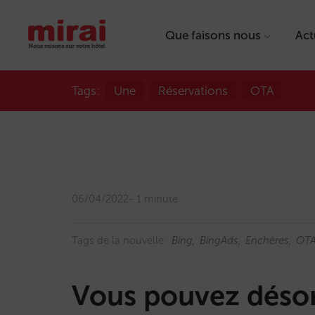
Que faisons nous
Act
Tags:
Une
Réservations
OTA
06/04/2022
1 minute
Tags de la nouvelle:
Bing
BingAds
Enchères
OT
Vous pouvez désor