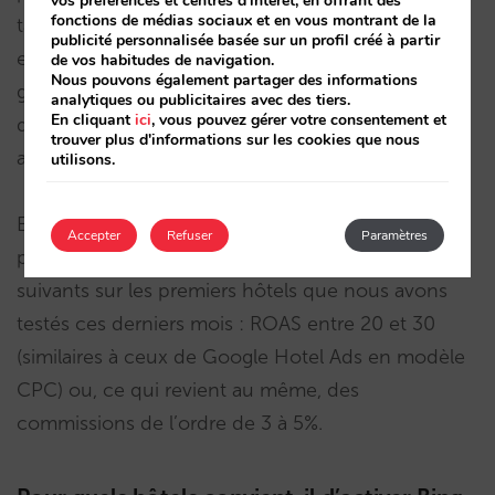
vos préférences et centres d'intérêt, en offrant des
fonctions de médias sociaux et en vous montrant de la
taux est atteint (à confirmer), nous pourrions
publicité personnalisée basée sur un profil créé à partir
espérer
6
% de cette même vente que vous
de vos habitudes de navigation.
Nous pouvons également partager des informations
générez à présent par Google Hotel Ads, et bien
analytiques ou publicitaires avec des tiers.
En cliquant
ici
, vous pouvez gérer votre consentement et
que cela puisse paraître peu, tout compte pour
trouver plus d'informations sur les cookies que nous
augmenter progressivement votre vente directe.
utilisons.
En outre, et bien que les résultats soient encore
Accepter
Refuser
Paramètres
préliminaires, nous voyons les rendements
suivants sur les premiers hôtels que nous avons
testés ces derniers mois : ROAS entre 20 et 30
(similaires à ceux de Google Hotel Ads en modèle
CPC) ou, ce qui revient au même, des
commissions de l’ordre de 3 à 5%.