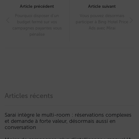
navigation
Article précédent
Article suivant
Pourquoi disposer d’un
Vous pouvez désormais
budget fermé sur vos
participer à Bing Hotel Price
campagnes payantes vous
Ads avec Mirai
pénalise
Articles récents
Sarai intègre le multi-room : réservations complexes
et demande à forte valeur, désormais aussi en
conversation