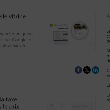
le vitrine
A
S
impacter un grand
c
nts sur Google et
d
seuls canaux à
M
m
d
C
a
L
L
la taxe
r
le prix