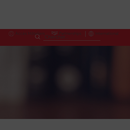
Accès Hôteliers
Partnerships
International