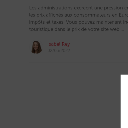
Les administrations exercent une pression c
les prix affichés aux consommateurs en Euro
impôts et taxes. Vous pouvez maintenant inc
touristique dans le prix de votre site web.…
Isabel Rey
02/03/2022