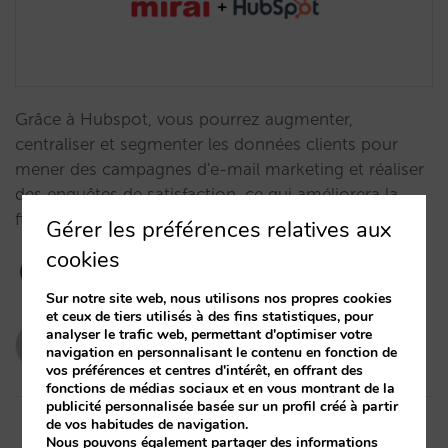
Grâce à Hubspot, vous pourrez augmenter,
centraliser et segmenter les données clients pour
mener des campagnes d'e-mail marketing et réaliser
des enquêtes de satisfaction, ce qui améliorera la
fidélisation des clients.…
Gérer les préférences relatives aux
cookies
Sur notre site web, nous utilisons nos propres cookies
et ceux de tiers utilisés à des fins statistiques, pour
analyser le trafic web, permettant d'optimiser votre
gabrielacarranza
navigation en personnalisant le contenu en fonction de
17/10/2024
vos préférences et centres d'intérêt, en offrant des
fonctions de médias sociaux et en vous montrant de la
publicité personnalisée basée sur un profil créé à partir
de vos habitudes de navigation.
Nous pouvons également partager des informations