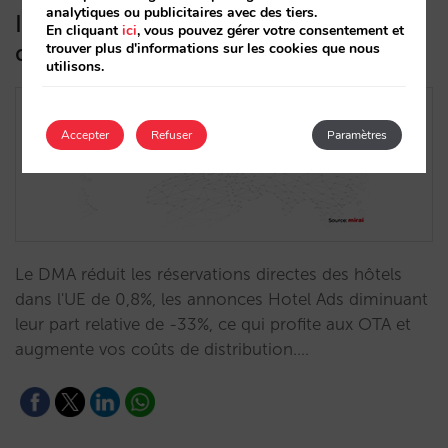
analytiques ou publicitaires avec des tiers.
Impact du DMA sur les hôtels : 0,8%
En cliquant
ici
, vous pouvez gérer votre consentement et
de perte de réservations directes
trouver plus d'informations sur les cookies que nous
utilisons.
Accepter
Refuser
Paramètres
Le DMA réduit les réservations directes des hôtels
dans l'UE de 0,8%, les annonces Hotel Ads diminuant
leur part relative de -33%, ce qui profite aux OTA et
augmente vos coûts de distribution.…