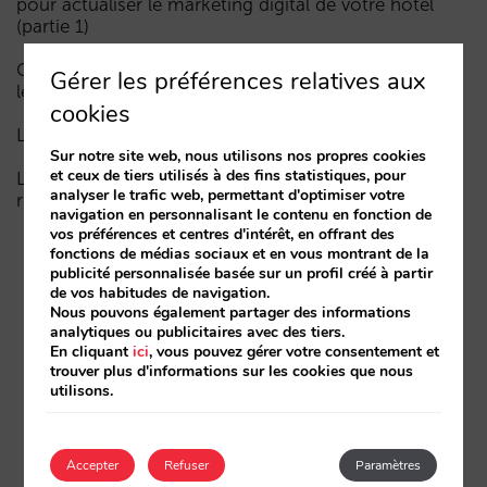
pour actualiser le marketing digital de votre hôtel
(partie 1)
Comment un hôtel apparaît dans les assistants d’IA :
Gérer les préférences relatives aux
les trois couches de visibilité
cookies
La fin de l’ère « Book on Metasearch »
Sur notre site web, nous utilisons nos propres cookies
et ceux de tiers utilisés à des fins statistiques, pour
Le funnel dans l’IA est cassé. La clé pour le réparer
analyser le trafic web, permettant d'optimiser votre
réside dans la phase de considération
navigation en personnalisant le contenu en fonction de
vos préférences et centres d'intérêt, en offrant des
fonctions de médias sociaux et en vous montrant de la
publicité personnalisée basée sur un profil créé à partir
de vos habitudes de navigation.
Nous pouvons également partager des informations
analytiques ou publicitaires avec des tiers.
En cliquant
ici
, vous pouvez gérer votre consentement et
trouver plus d'informations sur les cookies que nous
utilisons.
Accepter
Refuser
Paramètres