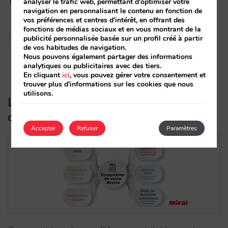
analyser le trafic web, permettant d'optimiser votre
navigation en personnalisant le contenu en fonction de
vos préférences et centres d'intérêt, en offrant des
fonctions de médias sociaux et en vous montrant de la
Pablo Delgado
publicité personnalisée basée sur un profil créé à partir
12/03/2026
de vos habitudes de navigation.
Nous pouvons également partager des informations
analytiques ou publicitaires avec des tiers.
En cliquant
ici
, vous pouvez gérer votre consentement et
trouver plus d'informations sur les cookies que nous
utilisons.
Les 6 piliers de l’écosystème de vente
directe propulsé par l’IA
Accepter
Refuser
Paramètres