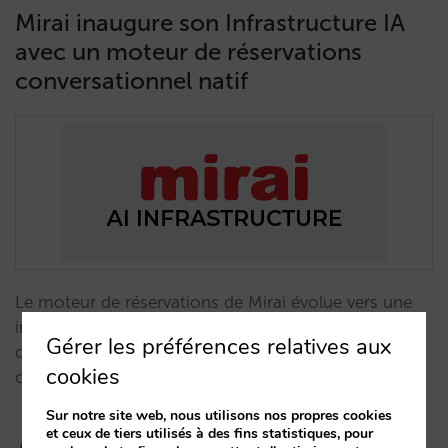
Mirai inaugure son Infrastructure IA
avec un moteur de réservations
conversationnel natif
Le moteur de réservations de Mirai évolue vers une
interface conversationnelle native. Découvrez
Gérer les préférences relatives aux
comment Mirai AI Infrastructure élimine la friction et
cookies
conclut des ventes via chat, voix ou WhatsApp.…
Sur notre site web, nous utilisons nos propres cookies
et ceux de tiers utilisés à des fins statistiques, pour