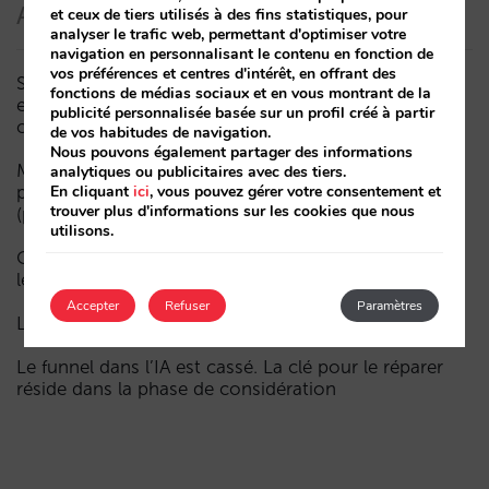
Articles récents
et ceux de tiers utilisés à des fins statistiques, pour
analyser le trafic web, permettant d'optimiser votre
navigation en personnalisant le contenu en fonction de
vos préférences et centres d'intérêt, en offrant des
Sarai intègre le multi-room : réservations complexes
fonctions de médias sociaux et en vous montrant de la
et demande à forte valeur, désormais aussi en
publicité personnalisée basée sur un profil créé à partir
conversation
de vos habitudes de navigation.
Nous pouvons également partager des informations
Moins de campagnes, plus d’intelligence : manuel IA
analytiques ou publicitaires avec des tiers.
pour actualiser le marketing digital de votre hôtel
En cliquant
ici
, vous pouvez gérer votre consentement et
trouver plus d'informations sur les cookies que nous
(partie 1)
utilisons.
Comment un hôtel apparaît dans les assistants d’IA :
les trois couches de visibilité
Accepter
Refuser
Paramètres
La fin de l’ère « Book on Metasearch »
Le funnel dans l’IA est cassé. La clé pour le réparer
réside dans la phase de considération