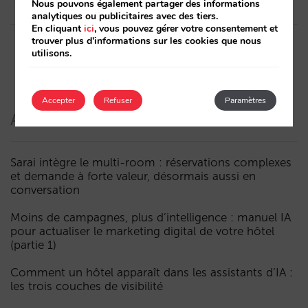
Nous pouvons également partager des informations
analytiques ou publicitaires avec des tiers.
En cliquant
ici
, vous pouvez gérer votre consentement et
trouver plus d'informations sur les cookies que nous
utilisons.
Accepter
Refuser
Paramètres
Articles récents
Sarai intègre le multi-room : réservations complexes
et demande à forte valeur, désormais aussi en
conversation
Moins de campagnes, plus d’intelligence : manuel IA
pour actualiser le marketing digital de votre hôtel
(partie 1)
Comment un hôtel apparaît dans les assistants d’IA :
les trois couches de visibilité