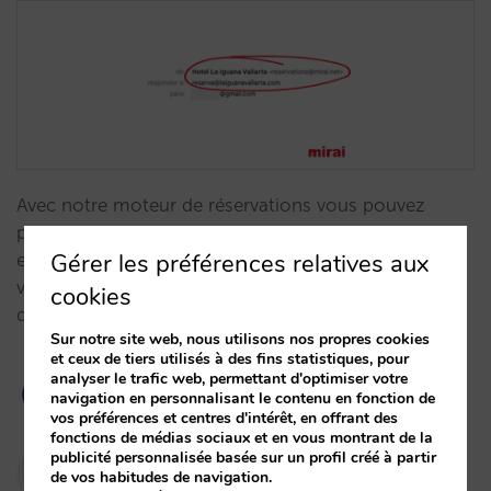
Avec notre moteur de réservations vous pouvez
personnaliser l’adresse email depuis laquelle vous
Gérer les préférences relatives aux
envoyez vos notifications et être certain que toutes
vos notifications sont sûres et arriveront à leur
cookies
destinataire.…
Sur notre site web, nous utilisons nos propres cookies
et ceux de tiers utilisés à des fins statistiques, pour
analyser le trafic web, permettant d'optimiser votre
navigation en personnalisant le contenu en fonction de
vos préférences et centres d'intérêt, en offrant des
fonctions de médias sociaux et en vous montrant de la
publicité personnalisée basée sur un profil créé à partir
Pablo Delgado
de vos habitudes de navigation.
10/01/2024