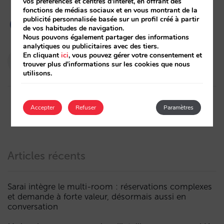
vos préférences et centres d'intérêt, en offrant des
fonctions de médias sociaux et en vous montrant de la
publicité personnalisée basée sur un profil créé à partir
de vos habitudes de navigation.
Nous pouvons également partager des informations
analytiques ou publicitaires avec des tiers.
En cliquant
ici
, vous pouvez gérer votre consentement et
Pablo Delgado
trouver plus d'informations sur les cookies que nous
16/11/2022
utilisons.
Accepter
Refuser
Paramètres
Articles récents
Sarai intègre le multi-room : réservations complexes
et demande à forte valeur, désormais aussi en
conversation