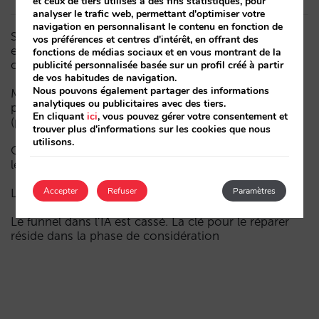
et ceux de tiers utilisés à des fins statistiques, pour
analyser le trafic web, permettant d'optimiser votre
navigation en personnalisant le contenu en fonction de
Sarai intègre le multi-room : réservations complexes
vos préférences et centres d'intérêt, en offrant des
et demande à forte valeur, désormais aussi en
fonctions de médias sociaux et en vous montrant de la
conversation
publicité personnalisée basée sur un profil créé à partir
de vos habitudes de navigation.
Nous pouvons également partager des informations
Moins de campagnes, plus d’intelligence : manuel IA
analytiques ou publicitaires avec des tiers.
pour actualiser le marketing digital de votre hôtel
En cliquant
ici
, vous pouvez gérer votre consentement et
(partie 1)
trouver plus d'informations sur les cookies que nous
utilisons.
Comment un hôtel apparaît dans les assistants d’IA :
les trois couches de visibilité
Accepter
Refuser
Paramètres
La fin de l’ère « Book on Metasearch »
Le funnel dans l’IA est cassé. La clé pour le réparer
réside dans la phase de considération