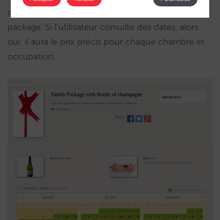
complexité des prix que peut avoir ce type de
package. Si l’utilisateur consulte des dates, alors
oui, il aura le prix précis pour chaque chambre et
occupation.