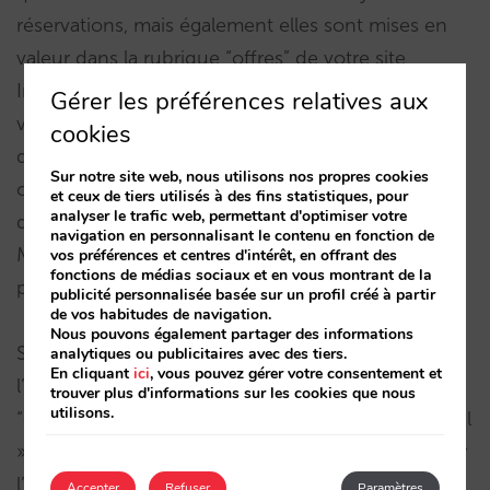
réservations, mais également elles sont mises en
valeur dans la rubrique “offres” de votre site
Internet. Si vous créez des packages attractifs, ils
Gérer les préférences relatives aux
vont enrichir le contenu de votre page web, avec
cookies
des photos, conditions, descriptions… Exploitez
Sur notre site web, nous utilisons nos propres cookies
cette arme marketing qui différencie votre canal
et ceux de tiers utilisés à des fins statistiques, pour
analyser le trafic web, permettant d'optimiser votre
de vente directe. C’est entre vos mains !
navigation en personnalisant le contenu en fonction de
Maintenant vous avez encore moins de limites
vos préférences et centres d'intérêt, en offrant des
fonctions de médias sociaux et en vous montrant de la
pour calculer vos prix.
publicité personnalisée basée sur un profil créé à partir
de vos habitudes de navigation.
Nous pouvons également partager des informations
Si vous créez une offre « avec augmentation »,
analytiques ou publicitaires avec des tiers.
En cliquant
ici
, vous pouvez gérer votre consentement et
l’information de prix qui apparaîtra sur la page
trouver plus d'informations sur les cookies que nous
utilisons.
“offres” de votre site sera simplement « Prix Spécial
». Nous le faisons apparaître ainsi pour contourner
l’impossibilité de résumer en peu de phrases la
Accepter
Refuser
Paramètres