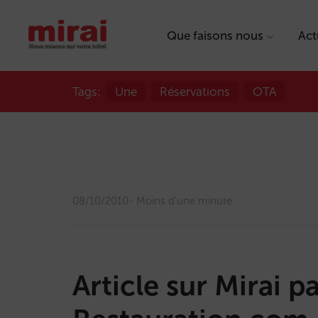
Que faisons nous
Act
Tags:
Une
Réservations
OTA
08/10/2010
Moins d'une minute
Article sur Mirai pa