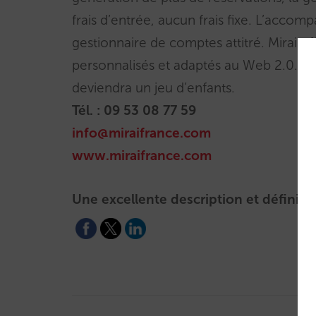
frais d’entrée, aucun frais fixe. L’acco
gestionnaire de comptes attitré. Mirai o
personnalisés et adaptés au Web 2.0. Avec
deviendra un jeu d’enfants.
Tél. : 09 53 08 77 59
info@miraifrance.com
www.miraifrance.com
Une excellente description et définitio
Post