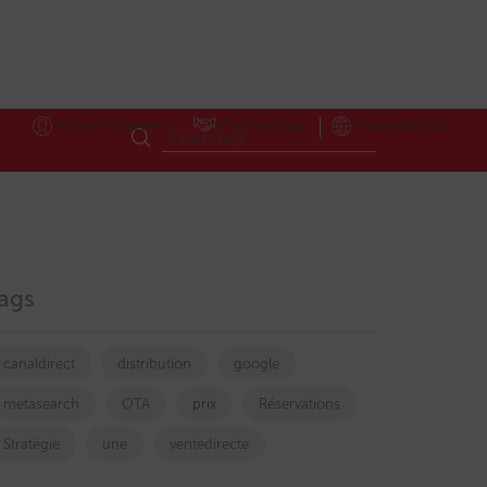
Accès Hôteliers
Partnerships
International
ags
canaldirect
distribution
google
metasearch
OTA
prix
Réservations
Stratégie
une
ventedirecte