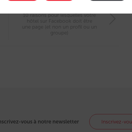
Article suivant
10 raisons pour lesquelles votre
hôtel sur Facebook doit être
une page (et non un profil ou un
groupe)
nscrivez-vous à notre newsletter
Inscrivez-vo