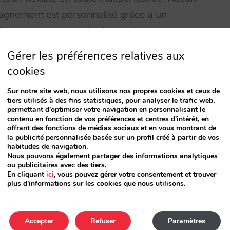
mpagnement est personnalisé grâce à un
ffre une conception de designs innovants,
 tout cela, fidéliser la clientèle de l’hôtel
Gérer les préférences relatives aux
cookies
Sur notre site web, nous utilisons nos propres cookies et ceux de
tiers utilisés à des fins statistiques, pour analyser le trafic web,
permettant d'optimiser votre navigation en personnalisant le
contenu en fonction de vos préférences et centres d'intérêt, en
offrant des fonctions de médias sociaux et en vous montrant de
la publicité personnalisée basée sur un profil créé à partir de vos
n des services et produits de notre société!
habitudes de navigation.
Nous pouvons également partager des informations analytiques
ou publicitaires avec des tiers.
En cliquant
ici
, vous pouvez gérer votre consentement et trouver
plus d'informations sur les cookies que nous utilisons.
Accepter
Refuser
Paramètres