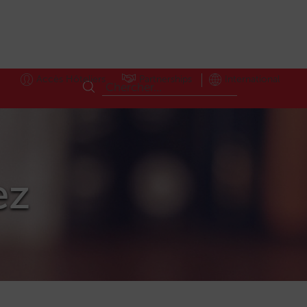
Accès Hôteliers
Partnerships
International
ez