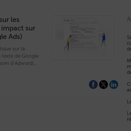
sur les
A
 impact sur
le Ads)
S
c
tique sur la
d
 texte de Google
M
e nom d’Adword)…
m
d
C
a
L
L
r