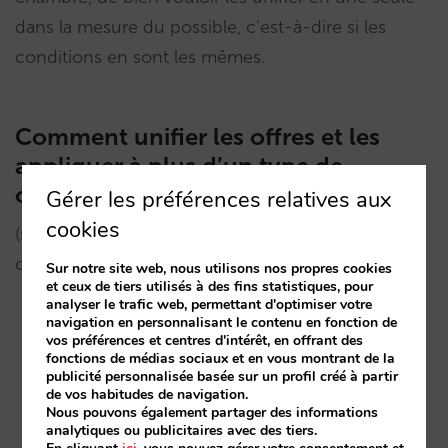
dans la mesure du possible, c’est-à-dire si les
conditions en sont les mêmes.
Comment unifier les offres et les
appliquer à plus d’un type de
chambre :
Gérer les préférences relatives aux
cookies
(si vous avez des offres identiques mais une pour
chaque type)
Sur notre site web, nous utilisons nos propres cookies
et ceux de tiers utilisés à des fins statistiques, pour
analyser le trafic web, permettant d'optimiser votre
navigation en personnalisant le contenu en fonction de
Dans la section « Offres et packages » de la
web
vos préférences et centres d'intérêt, en offrant des
fonctions de médias sociaux et en vous montrant de la
de gestion
, entrez dans l’offre et élargissez le
publicité personnalisée basée sur un profil créé à partir
nombre de chambres auxquelles elle s’applique.
de vos habitudes de navigation.
Nous pouvons également partager des informations
analytiques ou publicitaires avec des tiers.
Eliminez ou désactivez les offres identiques qui