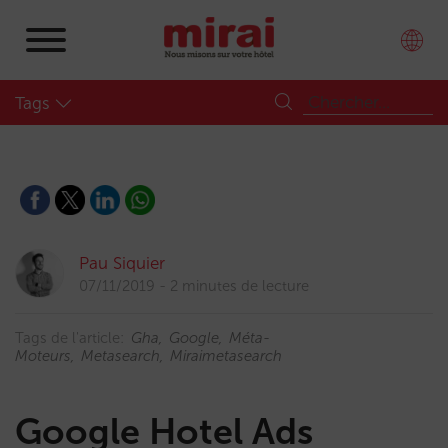
Tags
Pau Siquier
07/11/2019
2 minutes de lecture
Tags de l'article:
Gha
Google
Méta-
Moteurs
Metasearch
Miraimetasearch
Google Hotel Ads