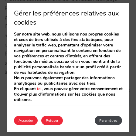
Pensez que les principales OTA ont résolu le
Gérer les préférences relatives aux
problème, mais ce n’est pas encore le cas pour
cookies
l’ensemble des fournisseurs du canal direct. Sans
Sur notre site web, nous utilisons nos propres cookies
aller bien loin, nous pouvons voir ce qui arrive à
et ceux de tiers utilisés à des fins statistiques, pour
cette importante chaîne avec l’un de ses hôtels à
analyser le trafic web, permettant d'optimiser votre
navigation en personnalisant le contenu en fonction de
Paris, où les taxes ne sont pas détaillées et où le
vos préférences et centres d'intérêt, en offrant des
fonctions de médias sociaux et en vous montrant de la
site officiel apparaît donc plus cher alors que dans
publicité personnalisée basée sur un profil créé à partir
la réalité elle est en parité.
de vos habitudes de navigation.
Nous pouvons également partager des informations
analytiques ou publicitaires avec des tiers.
En cliquant
ici
, vous pouvez gérer votre consentement et
trouver plus d'informations sur les cookies que nous
utilisons.
Accepter
Refuser
Paramètres