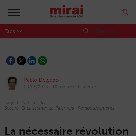
Tags
Pablo Delgado
29/05/2018
10 minutes de lecture
Tags de l'article:
3D-
Secure
Encaissements
Paiement
Remboursements
La nécessaire révolution