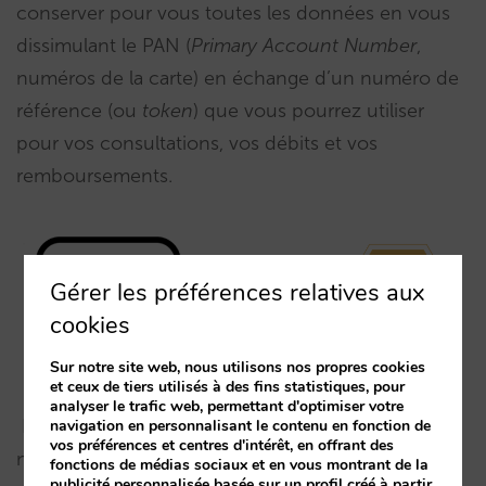
conserver pour vous toutes les données en vous
dissimulant le PAN (
Primary Account Number
,
numéros de la carte) en échange d’un numéro de
référence (ou
token
) que vous pourrez utiliser
pour vos consultations, vos débits et vos
remboursements.
Gérer les préférences relatives aux
cookies
Sur notre site web, nous utilisons nos propres cookies
et ceux de tiers utilisés à des fins statistiques, pour
analyser le trafic web, permettant d'optimiser votre
La grande question est : à quel niveau intégrons-
navigation en personnalisant le contenu en fonction de
vos préférences et centres d'intérêt, en offrant des
nous cette
tokenisation
?
fonctions de médias sociaux et en vous montrant de la
publicité personnalisée basée sur un profil créé à partir