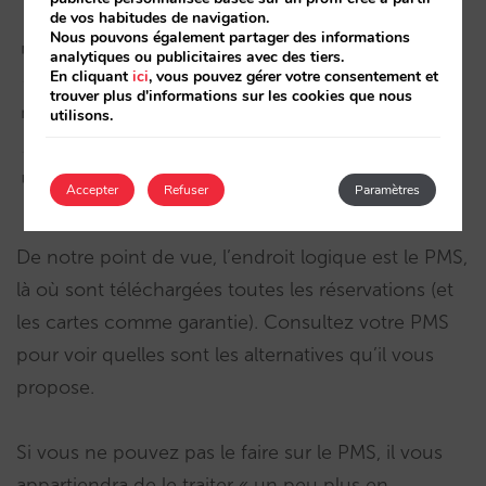
de vos habitudes de navigation.
Nous pouvons également partager des informations
analytiques ou publicitaires avec des tiers.
En cliquant
ici
, vous pouvez gérer votre consentement et
trouver plus d'informations sur les cookies que nous
utilisons.
Accepter
Refuser
Paramètres
De notre point de vue, l’endroit logique est le PMS,
là où sont téléchargées toutes les réservations (et
les cartes comme garantie). Consultez votre PMS
pour voir quelles sont les alternatives qu’il vous
propose.
Si vous ne pouvez pas le faire sur le PMS, il vous
appartiendra de le traiter « un peu plus en