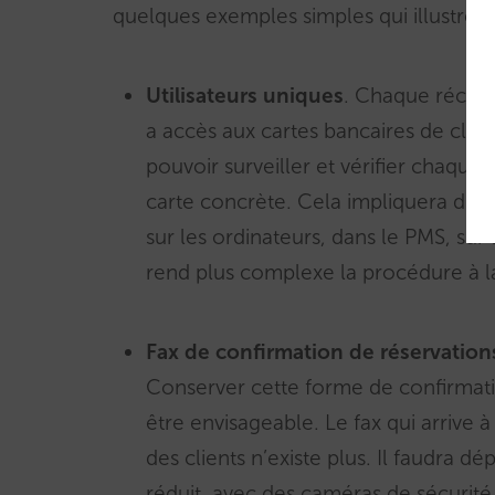
quelques exemples simples qui illustrent
Utilisateurs uniques
. Chaque récepti
a accès aux cartes bancaires de clien
pouvoir surveiller et vérifier chaque
carte concrète. Cela impliquera d’a
sur les ordinateurs, dans le PMS, sur
rend plus complexe la procédure à l
Fax de confirmation de réservation
Conserver cette forme de confirmati
être envisageable. Le fax qui arrive à
des clients n’existe plus. Il faudra dé
réduit, avec des caméras de sécurité