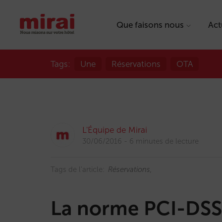
Que faisons nous
Act
Tags:
Une
Réservations
OTA
L'Équipe de Mirai
30/06/2016
6 minutes de lecture
Tags de l'article:
Réservations
La norme PCI-DSS 