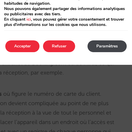
habitudes de navigation.
 bien la portée et la philosophie de PCI.
Nous pouvons également partager des informations analytiques
ou publicitaires avec des tiers.
En cliquant
ici
, vous pouvez gérer votre consentement et trouver
plus d'informations sur les cookies que nous utilisons.
onniste ou personne de l’hôtel qui travaille ou
ts doit avoir un mode utilisateur unique afin de
 accès individuel en cas d’incident avec une
Accepter
Refuser
Paramètres
voir une grande quantité de comptes nominaux
 l’extranet de Booking.com ou de Mirai, ce qui
a réception, par exemple.
s
où figure le numéro de carte du client.
on devient compliquée au point de ne plus
 la réception à la vue de tout le personnel et
placer l’appareil dans un endroit où l’accès est
 et avec un registre de chaque personne qui