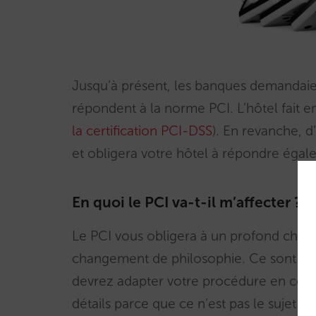
Jusqu’à présent, les banques demandaien
répondent à la norme PCI. L’hôtel fait en
la certification PCI-DSS
). En revanche, d
et obligera votre hôtel à répondre égal
En quoi le PCI va-t-il m’affecter ?
Le PCI vous obligera à un profond cha
changement de philosophie. Ce sont plusi
devrez adapter votre procédure en cons
détails parce que ce n’est pas le sujet 