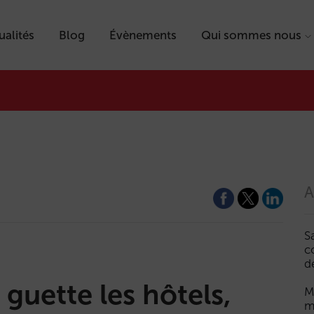
ualités
Blog
Évènements
Qui sommes nous
A
S
c
d
guette les hôtels,
M
m