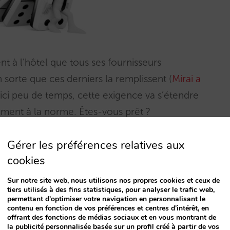
t à l’hôtel que tous ses fournisseurs
 sorte que ces derniers la remplissent (
Mirai a
’ici peu de temps, cette exigence va s’étendre
ement à la norme. Êtes-vous prêt ?
Gérer les préférences relatives aux
 Cela va-t-il changer mon quotidien ?
cookies
ngement technologique mais également un
Sur notre site web, nous utilisons nos propres cookies et ceux de
eurs conditions qu’il faudra revoir et vous
tiers utilisés à des fins statistiques, pour analyser le trafic web,
permettant d'optimiser votre navigation en personnalisant le
équence. Nous n’entrerons pas dans les
contenu en fonction de vos préférences et centres d'intérêt, en
offrant des fonctions de médias sociaux et en vous montrant de
de ce post. Nous allons par contre vous donner
la publicité personnalisée basée sur un profil créé à partir de vos