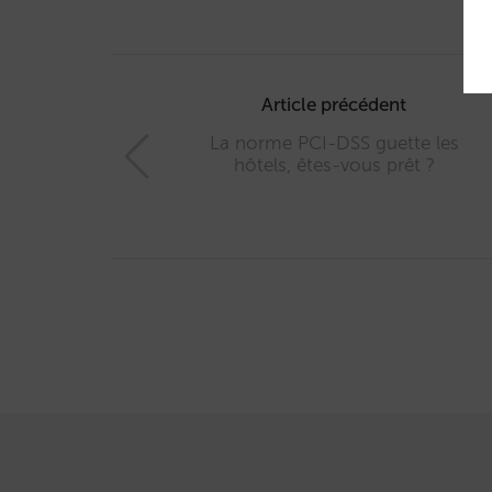
Post
navigation
Article précédent
La norme PCI-DSS guette les
hôtels, êtes-vous prêt ?