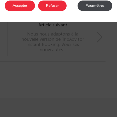
Accepter
Refuser
Paramètres
Article suivant
Nous nous adaptons à la
nouvelle version de TripAdvisor
Instant Booking. Voici ses
nouveautés :