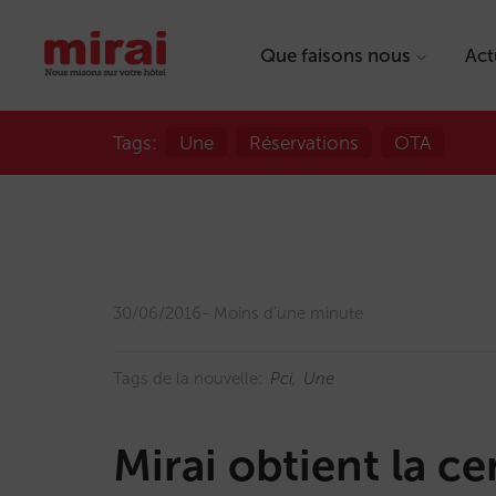
Que faisons nous
Act
Tags:
Une
Réservations
OTA
30/06/2016
Moins d'une minute
Tags de la nouvelle:
Pci
Une
Mirai obtient la ce