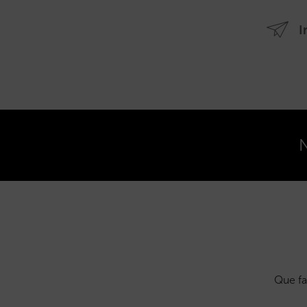
I
N
Que fa