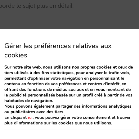
orde le sujet plus en détail.
Gérer les préférences relatives aux
cookies
Sur notre site web, nous utilisons nos propres cookies et ceux de
tiers utilisés à des fins statistiques, pour analyser le trafic web,
ations complexes et demande à forte valeur,
permettant d'optimiser votre navigation en personnalisant le
contenu en fonction de vos préférences et centres d'intérêt, en
offrant des fonctions de médias sociaux et en vous montrant de
la publicité personnalisée basée sur un profil créé à partir de vos
 avec un moteur de réservations
habitudes de navigation.
Nous pouvons également partager des informations analytiques
ou publicitaires avec des tiers.
En cliquant
ici
, vous pouvez gérer votre consentement et trouver
ion d’agents d’IA pour les hôtels
plus d'informations sur les cookies que nous utilisons.