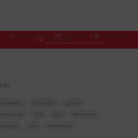
Accès Hôteliers
Partnerships
International
ags
canaldirect
distribution
google
metasearch
OTA
prix
Réservations
Stratégie
une
ventedirecte