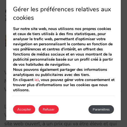
Gérer les préférences relatives aux
cookies
Sur notre site web, nous utilisons nos propres cookies
et ceux de tiers utilisés à des fins statistiques, pour
analyser le trafic web, permettant d'optimiser votre
navigation en personnalisant le contenu en fonction de
vos préférences et centres d'intérêt, en offrant des
fonctions de médias sociaux et en vous montrant de la
publicité personnalisée basée sur un profil créé à partir
de vos habitudes de navigation.
Nous pouvons également partager des informations
Vous n’utilisiez pas ce concept? Pensez-y.
analytiques ou publicitaires avec des tiers.
En cliquant
ici
, vous pouvez gérer votre consentement et
Maintenant vous pouvez le faire sur votre site.
trouver plus d'informations sur les cookies que nous
Vous avez une opportunité rapidement pour Noël.
utilisons.
Les autres canaux ne permettent pas de le faire.
Accepter
Refuser
Paramètres
Vous avez la possibilité de laisser seulement votre
site web ouvert, à un prix qui va être élevé et qui