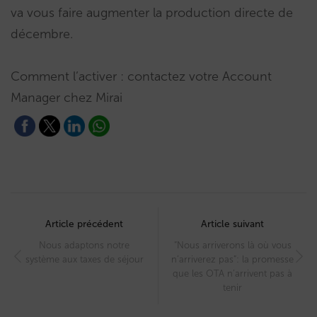
va vous faire augmenter la production directe de
décembre.
Comment l’activer : contactez votre Account
Manager chez Mirai
Post
navigation
Article précédent
Article suivant
Nous adaptons notre
“Nous arriverons là où vous
système aux taxes de séjour
n’arriverez pas”: la promesse
que les OTA n’arrivent pas à
tenir