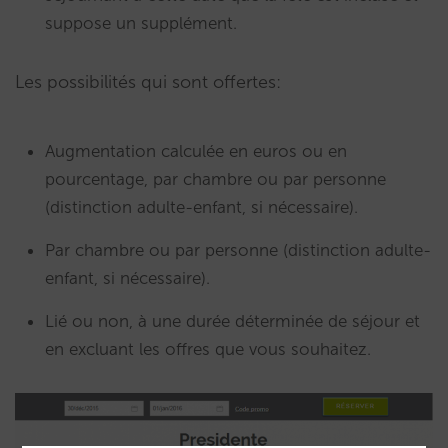
suppose un supplément.
Les possibilités qui sont offertes:
Augmentation calculée en euros ou en
pourcentage, par chambre ou par personne
(distinction adulte-enfant, si nécessaire).
Par chambre ou par personne (distinction adulte-
enfant, si nécessaire).
Lié ou non, à une durée déterminée de séjour et
en excluant les offres que vous souhaitez.