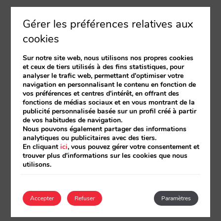
Gérer les préférences relatives aux
Vous créez une offre pour la semaine qui vient,
cookies
avec une anticipation minimum de 3 jours pour
être réservable.
Sur notre site web, nous utilisons nos propres cookies
et ceux de tiers utilisés à des fins statistiques, pour
Quelqu’un fait une réservation pour arriver
analyser le trafic web, permettant d'optimiser votre
navigation en personnalisant le contenu en fonction de
demain et séjourner 2 semaines.
vos préférences et centres d'intérêt, en offrant des
fonctions de médias sociaux et en vous montrant de la
publicité personnalisée basée sur un profil créé à partir
Cette réservation devrait-elle bénéficier de
de vos habitudes de navigation.
Nous pouvons également partager des informations
l’offre pendant la semaine qui vient?
analytiques ou publicitaires avec des tiers.
En cliquant
ici
, vous pouvez gérer votre consentement et
trouver plus d'informations sur les cookies que nous
utilisons.
Si l’on compte les jours de la réservation qui
manquent avant l’arrivée, elle ne devrait pas être
proposée puisqu’il arrive demain et donc de
Accepter
Refuser
Paramètres
remplit pas le critère des 3 jours minimum.