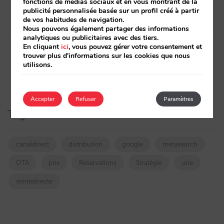
fonctions de médias sociaux et en vous montrant de la
ce que vous devez savoir
minimum » et « anticipation
publicité personnalisée basée sur un profil créé à partir
» sur les offres
de vos habitudes de navigation.
Nous pouvons également partager des informations
analytiques ou publicitaires avec des tiers.
En cliquant
ici
, vous pouvez gérer votre consentement et
trouver plus d'informations sur les cookies que nous
utilisons.
Accepter
Refuser
Paramètres
Tags
canaldirect
distribution
google
metasearch
OTA
prix
Réservations
Stratégie
une
ventedirecte