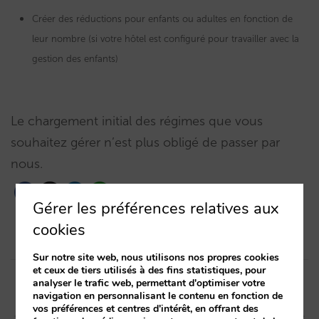
Créer des réductions pour enfants ou adultes en fonction de
leur nombre (si votre hôtel est configuré pour travailler avec la
gestion des enfants)
Le chargement initial des régimes que vous
souhaitez gérer n’est plus obligé de passer par
nous.
Gérer les préférences relatives aux
cookies
Sur notre site web, nous utilisons nos propres cookies
Post
et ceux de tiers utilisés à des fins statistiques, pour
analyser le trafic web, permettant d'optimiser votre
navigation
Article précédent
Article suivant
navigation en personnalisant le contenu en fonction de
vos préférences et centres d'intérêt, en offrant des
Investir en CPC et CPA: tout
Nous affinons « séjour