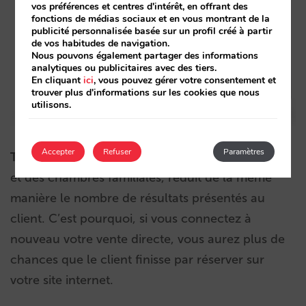
vos préférences et centres d'intérêt, en offrant des
fonctions de médias sociaux et en vous montrant de la
publicité personnalisée basée sur un profil créé à partir
de vos habitudes de navigation.
Nous pouvons également partager des informations
analytiques ou publicitaires avec des tiers.
En cliquant
ici
, vous pouvez gérer votre consentement et
trouver plus d'informations sur les cookies que nous
utilisons.
Accepter
Refuser
Paramètres
TripAdvisor :
le fait de choisir plusieurs chambres
et des chambres familiales, réduit de la même
manière le nombre de résultats présentés au
client. C’est pourquoi, si vous connectez à
nouveau votre vente directe, vous aurez plus de
chances que le client finisse par réserver sur
votre site internet.