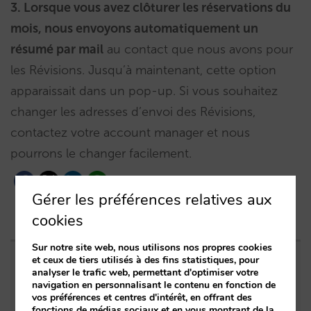
3. Lorsque vous avez clôturer les réservations du
mois, nous envoyons automatiquement un
résumé par mail
au contact que nous avons pour
les Révisions. Jusqu’à maintenant, cette option
apparaissait dans un pop-up. Si vous souhaitez
changer les adresses d’envoi des Révisions,
contactez votre account manager et nous
pourrons le changer facilement.
Gérer les préférences relatives aux
cookies
Sur notre site web, nous utilisons nos propres cookies
et ceux de tiers utilisés à des fins statistiques, pour
Entrées apparentées
analyser le trafic web, permettant d'optimiser votre
navigation en personnalisant le contenu en fonction de
vos préférences et centres d'intérêt, en offrant des
+25 % de revenus incrémentaux sur les
fonctions de médias sociaux et en vous montrant de la