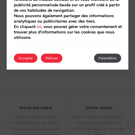
publicité personnalisée basée sur un profil créé à partir
métamoteurs : le cas d’ATELIER de Hoteles.
de vos habitudes de navigation.
Comment les utilisateurs sont passés de
Nous pouvons également partager des informations
analytiques ou publicitaires avec des tiers.
l’inspiration à la réservation
En cliquant
ici
, vous pouvez gérer votre consentement et
trouver plus d'informations sur les cookies que nous
Découvrez le nouveau moteur de
utilisons.
réservations de Mirai
Découvrez nos nouveaux rapports de ventes
Accepter
Refuser
Paramètres
mensuels
Post
navigation
Article précédent
Article suivant
Nous améliorons notre
Mirai s’intègre à Skyscanner :
intégration avec les méta-
vous pouvez désormais y
moteurs avec des chambres
afficher les tarifs de votre site
familiales et des chambres
officiel