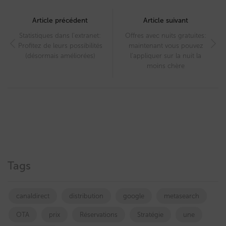
Post
navigation
Article précédent
Article suivant
Statistiques dans l’extranet:
Offres avec nuits gratuites:
Profitez de leurs possibilités
maintenant vous pouvez
(désormais améliorées)
l’appliquer sur la nuit la
moins chère
Tags
canaldirect
distribution
google
metasearch
OTA
prix
Réservations
Stratégie
une