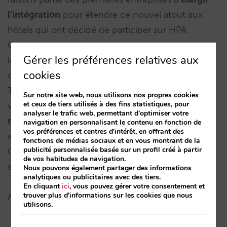
l’intégration
pour étendre ce nouvel atout aux
hôtels qui ont décidé de participer sur HPA.
Google continuera à élargir les produits sur
Gérer les préférences relatives aux
lesquels sont montrés les tarifs des hôtels, et Mirai
cookies
continuera à travailler pour les intégrer.
Tout cela avec un objectif clair : que le site de
Sur notre site web, nous utilisons nos propres cookies
et ceux de tiers utilisés à des fins statistiques, pour
votre hôtel soit
présent et gagne des parts de
analyser le trafic web, permettant d'optimiser votre
marché face aux OTA
et que les réservations vous
navigation en personnalisant le contenu en fonction de
vos préférences et centres d'intérêt, en offrant des
arrivent à un coût moindre.
fonctions de médias sociaux et en vous montrant de la
publicité personnalisée basée sur un profil créé à partir
Consultez votre Account Manager si vous
de vos habitudes de navigation.
souhaitez obtenir plus d’informations.
Nous pouvons également partager des informations
analytiques ou publicitaires avec des tiers.
En cliquant
ici
, vous pouvez gérer votre consentement et
trouver plus d'informations sur les cookies que nous
Autres articles en relation:
utilisons.