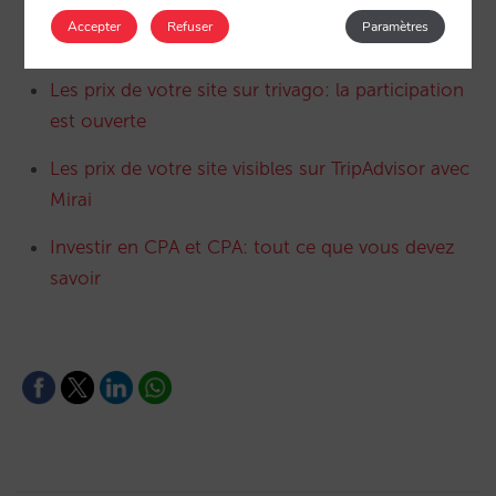
Avec Mirai, les prix de votre hôtel sur Google
Accepter
Refuser
Paramètres
Hotel Finder
Les prix de votre site sur trivago: la participation
est ouverte
Les prix de votre site visibles sur TripAdvisor avec
Mirai
Investir en CPA et CPA: tout ce que vous devez
savoir