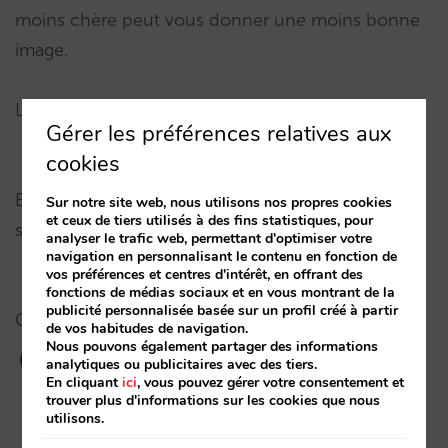
moins chère peut vous donner une moins bonne
image.
L’option est désormais disponible dans l’extranet:
Gérer les préférences relatives aux
cookies
Et voilà comment le voit l’utilisateur dans le
Sur notre site web, nous utilisons nos propres cookies
et ceux de tiers utilisés à des fins statistiques, pour
système de réservations:
analyser le trafic web, permettant d'optimiser votre
navigation en personnalisant le contenu en fonction de
vos préférences et centres d'intérêt, en offrant des
fonctions de médias sociaux et en vous montrant de la
publicité personnalisée basée sur un profil créé à partir
Consultez-nous pour toute question.
de vos habitudes de navigation.
Nous pouvons également partager des informations
analytiques ou publicitaires avec des tiers.
En cliquant
ici
, vous pouvez gérer votre consentement et
trouver plus d'informations sur les cookies que nous
utilisons.