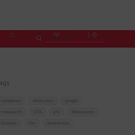
Accès Hôteliers
Partnerships
International
ags
canaldirect
distribution
google
metasearch
OTA
prix
Réservations
Stratégie
une
ventedirecte