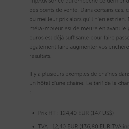
TripAdvisor ce qui empêche ce dernier d
des points de vente. Dans certains cas,
du meilleur prix alors qu’il n’en est ri
méta-moteur est de mettre en avant le p
euros est déjà suffisante pour faire passer
également faire augmenter vos enchères 
résultats.
Il y a plusieurs exemples de chaînes dan
un hôtel d’une chaîne. Le tarif de la cha
:
Prix HT : 124,40 EUR (147 US$)
TVA : 12,40 EUR (136,80 EUR TVA inc