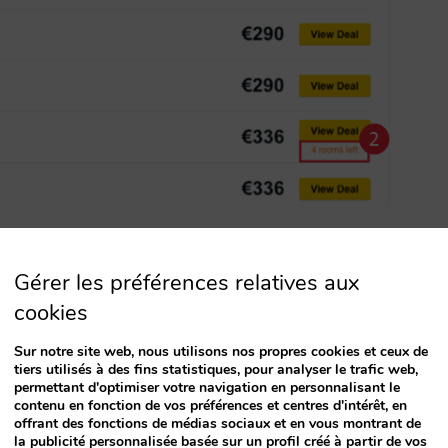
base, impôts et taxes
Gérer les préférences relatives aux
cookies
pAdvisor le tarif détaillé au niveau des taxes
qu’il est possible de leur envoyer les détails
Sur notre site web, nous utilisons nos propres cookies et ceux de
tiers utilisés à des fins statistiques, pour analyser le trafic web,
es taxes de séjour (ainsi que les impôts comme la
permettant d'optimiser votre navigation en personnalisant le
contenu en fonction de vos préférences et centres d'intérêt, en
offrant des fonctions de médias sociaux et en vous montrant de
la publicité personnalisée basée sur un profil créé à partir de vos