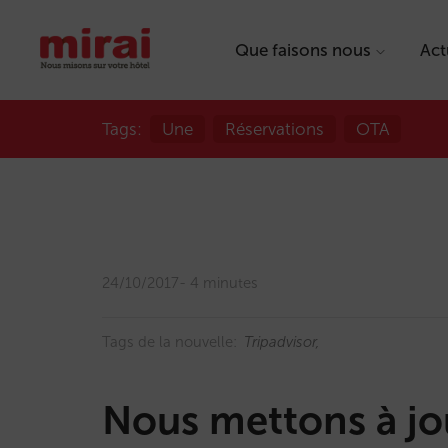
Que faisons nous
Act
Tags:
Une
Réservations
OTA
24/10/2017
4 minutes
Tags de la nouvelle:
Tripadvisor
Nous mettons à jou