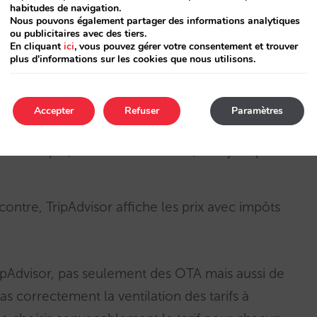
habitudes de navigation.
r d’afficher dans ses résultats les tarifs en
Nous pouvons également partager des informations analytiques
ou publicitaires avec des tiers.
que pays
, par exemple :
En cliquant
ici
, vous pouvez gérer votre consentement et trouver
plus d'informations sur les cookies que nous utilisons.
or affiche les tarifs sans impôts ni taxes.
Accepter
Refuser
Paramètres
gne), .it (Italie) et .co.uk (UK), TripAdvisor
ar exemple) mais sans les taxes (de séjour par
ontre, TripAdvisor affiche les prix avec impôts
ipAdvisor, pas seulement des OTA mais aussi de
s correctement la ventilation des tarifs à