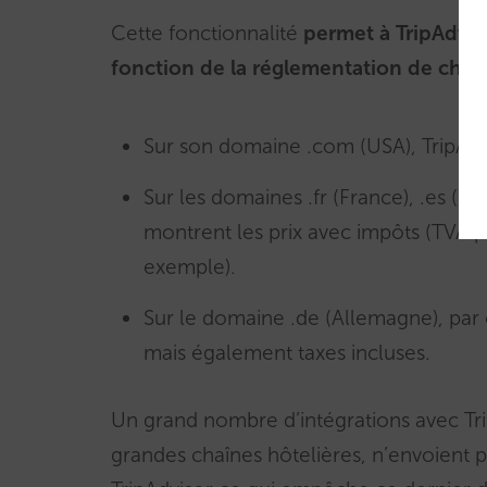
Cette fonctionnalité
permet à TripAdviso
fonction de la réglementation de cha
Sur son domaine .com (USA), TripAdvis
Sur les domaines .fr (France), .es (Espa
montrent les prix avec impôts (TVA p
exemple).
Sur le domaine .de (Allemagne), par c
mais également taxes incluses.
Un grand nombre d’intégrations avec Tr
grandes chaînes hôtelières, n’envoient pa