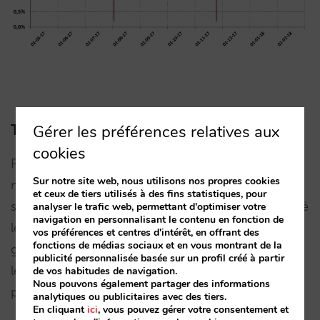
Gérer les préférences relatives aux
Taux de conversion
cookies
Plus de visites sur le site internet, cela sonne bien
Sur notre site web, nous utilisons nos propres cookies
mais se sont-elles converties en réservations ? Il
et ceux de tiers utilisés à des fins statistiques, pour
semblerait que oui. La conversion de ce trafic a été
analyser le trafic web, permettant d'optimiser votre
navigation en personnalisant le contenu en fonction de
légèrement supérieure à la moyenne. Cette plus
vos préférences et centres d'intérêt, en offrant des
fonctions de médias sociaux et en vous montrant de la
grande visibilité, les clics plus nombreux, et donc
publicité personnalisée basée sur un profil créé à partir
les visites plus nombreuses, ont fini par générer
de vos habitudes de navigation.
Nous pouvons également partager des informations
plus de réservations directes.
analytiques ou publicitaires avec des tiers.
En cliquant
ici
, vous pouvez gérer votre consentement et