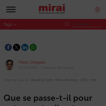
Tags
Pablo Delgado
22/03/2018
5 minutes de lecture
Tags de l'article:
Booking.com
Méta-Moteurs
OTA
Une
Que se passe-t-il pour