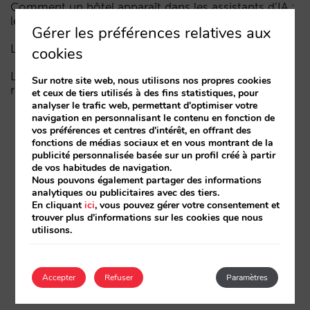
Comment un hôtel apparaît dans les assistants d’IA :
les trois couches de visibilité
Gérer les préférences relatives aux
La fin de l’ère « Book on Metasearch »
cookies
Le funnel dans l’IA est cassé. La clé pour le réparer
Sur notre site web, nous utilisons nos propres cookies
réside dans la phase de considération
et ceux de tiers utilisés à des fins statistiques, pour
analyser le trafic web, permettant d'optimiser votre
navigation en personnalisant le contenu en fonction de
vos préférences et centres d'intérêt, en offrant des
fonctions de médias sociaux et en vous montrant de la
publicité personnalisée basée sur un profil créé à partir
de vos habitudes de navigation.
Nous pouvons également partager des informations
analytiques ou publicitaires avec des tiers.
En cliquant
ici
, vous pouvez gérer votre consentement et
trouver plus d'informations sur les cookies que nous
utilisons.
Accepter
Refuser
Paramètres