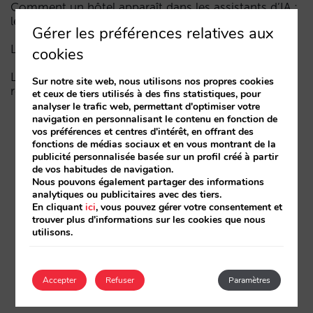
Comment un hôtel apparaît dans les assistants d’IA :
les trois couches de visibilité
Gérer les préférences relatives aux
La fin de l’ère « Book on Metasearch »
cookies
Le funnel dans l’IA est cassé. La clé pour le réparer
Sur notre site web, nous utilisons nos propres cookies
réside dans la phase de considération
et ceux de tiers utilisés à des fins statistiques, pour
analyser le trafic web, permettant d'optimiser votre
navigation en personnalisant le contenu en fonction de
vos préférences et centres d'intérêt, en offrant des
fonctions de médias sociaux et en vous montrant de la
publicité personnalisée basée sur un profil créé à partir
de vos habitudes de navigation.
Nous pouvons également partager des informations
analytiques ou publicitaires avec des tiers.
En cliquant
ici
, vous pouvez gérer votre consentement et
trouver plus d'informations sur les cookies que nous
utilisons.
Accepter
Refuser
Paramètres