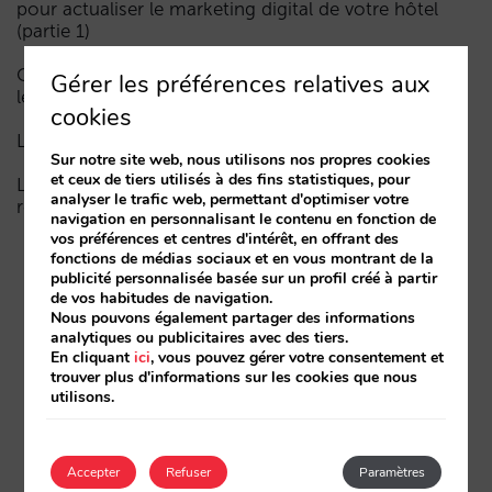
pour actualiser le marketing digital de votre hôtel
(partie 1)
Comment un hôtel apparaît dans les assistants d’IA :
Gérer les préférences relatives aux
les trois couches de visibilité
cookies
La fin de l’ère « Book on Metasearch »
Sur notre site web, nous utilisons nos propres cookies
et ceux de tiers utilisés à des fins statistiques, pour
Le funnel dans l’IA est cassé. La clé pour le réparer
analyser le trafic web, permettant d'optimiser votre
réside dans la phase de considération
navigation en personnalisant le contenu en fonction de
vos préférences et centres d'intérêt, en offrant des
fonctions de médias sociaux et en vous montrant de la
publicité personnalisée basée sur un profil créé à partir
de vos habitudes de navigation.
Nous pouvons également partager des informations
analytiques ou publicitaires avec des tiers.
En cliquant
ici
, vous pouvez gérer votre consentement et
trouver plus d'informations sur les cookies que nous
utilisons.
Accepter
Refuser
Paramètres