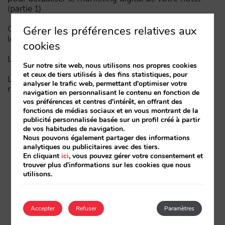
(partie 1)
Gérer les préférences relatives aux
Comment un hôtel apparaît dans les assistants d’IA :
les trois couches de visibilité
cookies
La fin de l’ère « Book on Metasearch »
Sur notre site web, nous utilisons nos propres cookies
et ceux de tiers utilisés à des fins statistiques, pour
Le funnel dans l’IA est cassé. La clé pour le réparer
analyser le trafic web, permettant d'optimiser votre
réside dans la phase de considération
navigation en personnalisant le contenu en fonction de
vos préférences et centres d'intérêt, en offrant des
fonctions de médias sociaux et en vous montrant de la
publicité personnalisée basée sur un profil créé à partir
de vos habitudes de navigation.
Nous pouvons également partager des informations
analytiques ou publicitaires avec des tiers.
En cliquant
ici
, vous pouvez gérer votre consentement et
trouver plus d'informations sur les cookies que nous
utilisons.
Accepter
Refuser
Paramètres